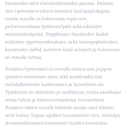
haasteiden sekä elämäntilanteiden parissa. Pääosin
olen työvuosieni aikana toiminut koulupsykologina,
mutta minulla on kokemusta myös mm.
perheneuvolassa työskentelystä sekä aikuisten
vastaanottotyöstä. Psyykkisten haasteiden lisäksi
erilaisten oppimisvaikeuksien, sekä neuropsykiatristen
haasteiden (adhd, autismin kirjo) arviointi ja tukeminen
on minulle tuttua.
Ihmisten hyvinvointi on minulle tärkeä asia ja pyrin
työssäni toimimaan siten, että asiakkaalla olisi
mahdollisimman luottavainen ja turvallinen olo.
Työotteeni on aktiivinen ja osallistuva, mutta asiakkaan
omaa tahtia ja kokemusmaailmaa kunnioittava.
Ihmisten lisäksi minulle tärkeitä asioita ovat eläimet
sekä luonto. Vapaa-ajallani harrastankin mm. retkeilyä.
Arvomaailmassani korostuvat muiden kunnioitus,